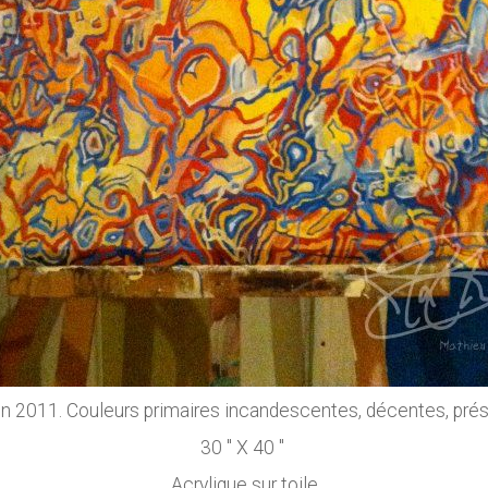
 en 2011. Couleurs primaires incandescentes, décentes, prés
30 '' X 40 ''
Acrylique sur toile